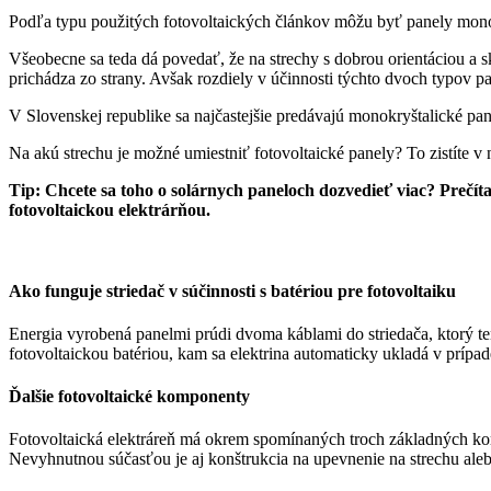
Podľa typu použitých fotovoltaických článkov môžu byť panely monok
Všeobecne sa teda dá povedať, že na strechy s dobrou orientáciou a sk
prichádza zo strany. Avšak rozdiely v účinnosti týchto dvoch typov p
V Slovenskej republike sa najčastejšie predávajú monokryštalické pane
Na akú strechu je možné umiestniť fotovoltaické panely? To zistíte v
Tip: Chcete sa toho o solárnych paneloch dozvedieť viac? Prečítaj
fotovoltaickou elektrárňou.
Ako funguje striedač v súčinnosti s batériou pre fotovoltaiku
Energia vyrobená panelmi prúdi dvoma káblami do striedača, ktorý te
fotovoltaickou batériou, kam sa elektrina automaticky ukladá v prípa
Ďalšie fotovoltaické komponenty
Fotovoltaická elektráreň má okrem spomínaných troch základných komp
Nevyhnutnou súčasťou je aj konštrukcia na upevnenie na strechu ale