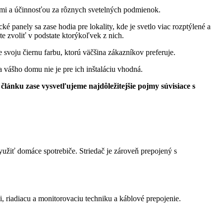
ťami a účinnosťou za rôznych svetelných podmienok.
é panely sa zase hodia pre lokality, kde je svetlo viac rozptýlené a
e zvoliť v podstate ktorýkoľvek z nich.
 svoju čiernu farbu, ktorú väčšina zákazníkov preferuje.
a vášho domu nie je pre ich inštaláciu vhodná.
článku zase vysvetľujeme najdôležitejšie pojmy súvisiace s
užiť domáce spotrebiče. Striedač je zároveň prepojený s
 riadiacu a monitorovaciu techniku a káblové prepojenie.