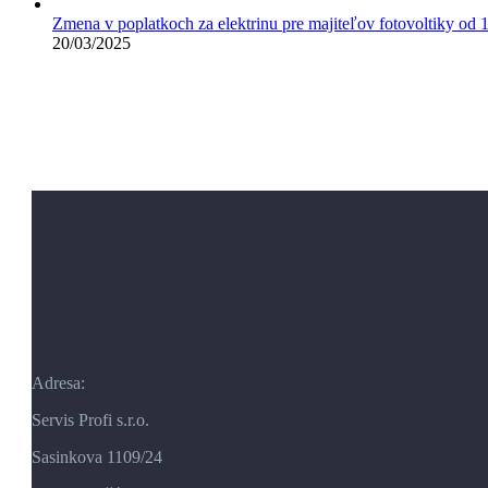
Zmena v poplatkoch za elektrinu pre majiteľov fotovoltiky od 
20/03/2025
Adresa:
Servis Profi s.r.o.
Sasinkova 1109/24