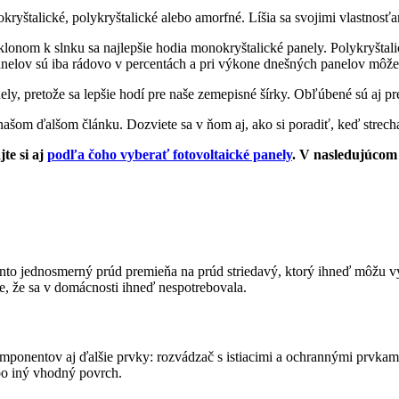
ryštalické, polykryštalické alebo amorfné. Líšia sa svojimi vlastnos
lonom k slnku sa najlepšie hodia monokryštalické panely. Polykryštalick
anelov sú iba rádovo v percentách a pri výkone dnešných panelov môžet
ly, pretože sa lepšie hodí pre naše zemepisné šírky. Obľúbené sú aj pre
 našom ďalšom článku. Dozviete sa v ňom aj, ako si poradiť, keď strech
te si aj
podľa čoho vyberať fotovoltaické panely
. V nasledujúcom 
nto jednosmerný prúd premieňa na prúd striedavý, ktorý ihneď môžu vy
de, že sa v domácnosti ihneď nespotrebovala.
onentov aj ďalšie prvky: rozvádzač s istiacimi a ochrannými prvkami,
bo iný vhodný povrch.