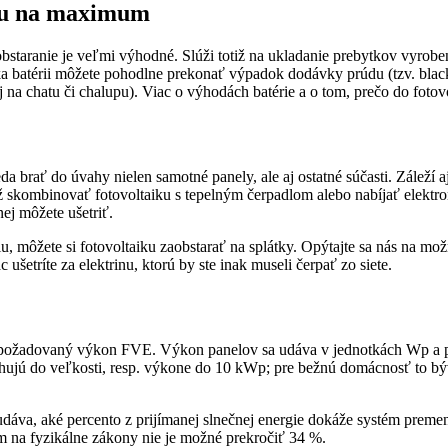
inu na maximum
bstaranie je veľmi výhodné. Slúži totiž na ukladanie prebytkov vyroben
a batérii môžete pohodlne prekonať výpadok dodávky prúdu (tzv. blacko
j na chatu či chalupu). Viac o výhodách batérie a o tom, prečo do fotovo
teda brať do úvahy nielen samotné panely, ale aj ostatné súčasti. Zálež
tiež skombinovať fotovoltaiku s tepelným čerpadlom alebo nabíjať elekt
ej môžete ušetriť.
u, môžete si fotovoltaiku zaobstarať na splátky. Opýtajte sa nás na možn
ušetríte za elektrinu, ktorú by ste inak museli čerpať zo siete.
ým požadovaný výkon FVE. Výkon panelov sa udáva v jednotkách Wp a 
rhujú do veľkosti, resp. výkone do 10 kWp; pre bežnú domácnosť to bý
udáva, aké percento z prijímanej slnečnej energie dokáže systém prem
 na fyzikálne zákony nie je možné prekročiť 34 %.