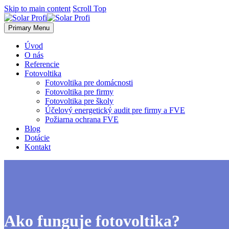
Skip to main content
Scroll Top
Primary Menu
Úvod
O nás
Referencie
Fotovoltika
Fotovoltika pre domácnosti
Fotovoltika pre firmy
Fotovoltika pre školy
Účelový energetický audit pre firmy a FVE
Požiarna ochrana FVE
Blog
Dotácie
Kontakt
Ako funguje fotovoltika?