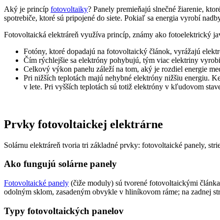
Aký je princíp
fotovoltaiky
? Panely premieňajú slnečné žiarenie, ktor
spotrebiče, ktoré sú pripojené do siete. Pokiaľ sa energia vyrobí nadby
Fotovoltaická elektráreň využíva princíp, známy ako fotoelektrický 
Fotóny, ktoré dopadajú na fotovoltaický článok, vyrážajú elekt
Čím rýchlejšie sa elektróny pohybujú, tým viac elektriny vyrobi
Celkový výkon panelu záleží na tom, aký je rozdiel energie m
Pri nižších teplotách majú nehybné elektróny nižšiu energiu. K
v lete. Pri vyšších teplotách sú totiž elektróny v kľudovom stav
Prvky fotovoltaickej elektrárne
Solárnu elektráreň tvoria tri základné prvky: fotovoltaické panely, st
Ako fungujú solárne panely
Fotovoltaické panely
(čiže moduly) sú tvorené fotovoltaickými článka
odolným sklom, zasadeným obvykle v hliníkovom ráme; na zadnej stran
Typy fotovoltaických panelov