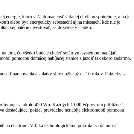
ej energie, ktorú vaša domácnosť v danej chvíli nespotrebuje, a na jej
ut) alebo byť energeticky sebestační aj na miestach, kde nie je
ltaickej batérie investovať, sa dozviete v článku.
í aj na tom, čo všetko budete chcieť solárnym systémom napájať.
romobil pomocou domácej nabíjacej stanice a jazdiť tak skoro zadarmo.
osti financovania a splátky si rozložite až na 10 rokov. Fakticky sa
pohybuje sa okolo 450 Wp. Každých 1 000 Wp vyrobí približne 1
va dostačujúce, pokiaľ pravidelne nenabíja elektromobil pomocou
eniť na elektrinu. Vďaka technologickému pokroku sa účinnosť