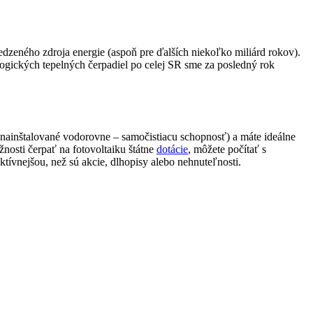
dzeného zdroja energie (aspoň pre ďalších niekoľko miliárd rokov).
ologických tepelných čerpadiel po celej SR sme za posledný rok
 nainštalované vodorovne – samočistiacu schopnosť) a máte ideálne
žnosti čerpať na fotovoltaiku štátne
dotácie
, môžete počítať s
ktívnejšou, než sú akcie, dlhopisy alebo nehnuteľnosti.