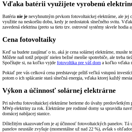
Vďaka batérii využijete vyrobenú elektr
Batéria
nie je
nevyhnutným prvkom fotovoltaickej elektrárne, ale jej o
využitie na neskoršiu dobu, kedy je nedostatok slnečného svitu. Vďak
zavedená elektrina (preto sa tieto tzv. ostrovné systémy skvele hodia a
Cena fotovoltaiky
Keď sa budete zaujímať o to, aká je cena solárnej elektrárne, musíte 
Môžete naň totiž pripojiť nielen bežné menšie spotrebiče, ale treba 
Spočítajte si, na koľko vyjde
fotovoltika pre váš dom
a koľko vďaka n
Pokiaľ pre vás celková cena predstavuje príliš veľkú vstupnú investíci
potom o ich splácanie stará slnečná energia, vďaka ktorej každý mesiac 
Výkon a účinnosť solárnej elektrárne
Pri návrhu fotovoltaickej elektrárne berieme do úvahy predovšetk
MWp elektriny za rok. Elektrárne pre rodinné domy sa spravidla nav
domácej nabíjacej stanice.
Dôležitým ukazovateľom je aj účinnosť fotovoltaických panelov. Tá 
panelov neustále zvyšuje (momentálne už nad 22 %), avšak s ohľadom