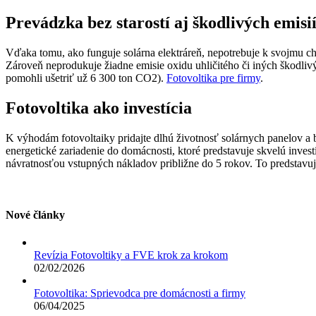
Prevádzka bez starostí aj škodlivých emisi
Vďaka tomu, ako funguje solárna elektráreň, nepotrebuje k svojmu ch
Zároveň neprodukuje žiadne emisie oxidu uhličitého či iných škodlivý
pomohli ušetriť už 6 300 ton CO2).
Fotovoltika pre firmy
.
Fotovoltika ako investícia
K výhodám fotovoltaiky pridajte dlhú životnosť solárnych panelov a 
energetické zariadenie do domácnosti, ktoré predstavuje skvelú investí
návratnosťou vstupných nákladov približne do 5 rokov. To predstavuje 
Nové články
Revízia Fotovoltiky a FVE krok za krokom
02/02/2026
Fotovoltika: Sprievodca pre domácnosti a firmy
06/04/2025