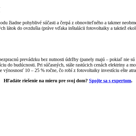
í
odu žiadne pohyblivé súčasti a čerpá z obnoviteľného a takmer neobme
ch látok do ovzdušia (práve vďaka inštalácii fotovoltaiky a taktiež ek
bezpracnú prevádzku bez nutnosti údržby (panely majú – pokiaľ nie sú
ciu do budúcnosti. Pri súčasných, stále rastúcich cenách elektriny a mo
výnosnosť 10 – 25 % ročne, čo robí z fotovoltaiky investíciu ešte atra
Hľadáte riešenie na mieru pre svoj dom?
Spojte sa s expertom
.