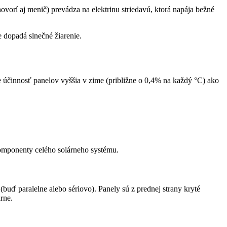
ovorí aj menič) prevádza na elektrinu striedavú, ktorá napája bežné
 dopadá slnečné žiarenie.
je účinnosť panelov vyššia v zime (približne o 0,4% na každý °C) ako
e komponenty celého solárneho systému.
buď paralelne alebo sériovo). Panely sú z prednej strany kryté
rne.