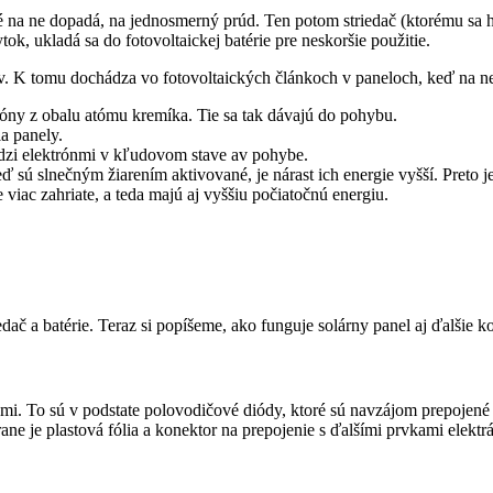
é na ne dopadá, na jednosmerný prúd. Ten potom striedač (ktorému sa h
tok, ukladá sa do fotovoltaickej batérie pre neskoršie použitie.
jav. K tomu dochádza vo fotovoltaických článkoch v paneloch, keď na ne
róny z obalu atómu kremíka. Tie sa tak dávajú do pohybu.
a panely.
edzi elektrónmi v kľudovom stave av pohybe.
eď sú slnečným žiarením aktivované, je nárast ich energie vyšší. Preto 
e viac zahriate, a teda majú aj vyššiu počiatočnú energiu.
riedač a batérie. Teraz si popíšeme, ako funguje solárny panel aj ďalši
mi. To sú v podstate polovodičové diódy, ktoré sú navzájom prepojené (
e je plastová fólia a konektor na prepojenie s ďalšími prvkami elektrá