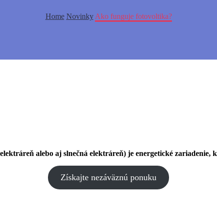
Home
Novinky
Ako funguje fotovoltika?
 elektráreň alebo aj slnečná elektráreň) je energetické zariadenie, 
Získajte nezáväznú ponuku