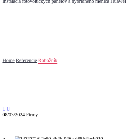
Inštalácia fotovoltických panelov a hybridného meniča Huawei
Rohožník - výrobná firma
Home
Referencie
Rohožník


08/03/2024
Firmy