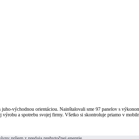
 juho-východnou orientáciou. Nainštalovali sme 97 panelov s výkono
ej výrobu a spotrebu svojej firmy. Všetko si skontroluje priamo v mobil
sívny príjem z predaja prebytočnej energie.