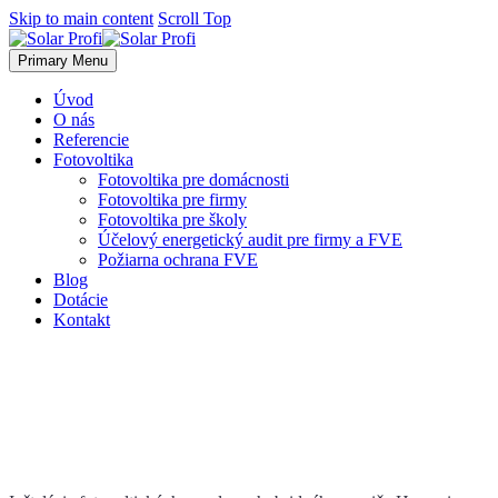
Skip to main content
Scroll Top
Primary Menu
Úvod
O nás
Referencie
Fotovoltika
Fotovoltika pre domácnosti
Fotovoltika pre firmy
Fotovoltika pre školy
Účelový energetický audit pre firmy a FVE
Požiarna ochrana FVE
Blog
Dotácie
Kontakt