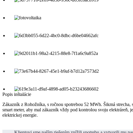
Popis inštalácie
Zákazník z Rohožníka, s ročnou spotrebou 52 MWh. Šikmá strecha, s
smart meter, aby mal zákazník vždy pod kontrolou svoju elektráreň, j
elektrickej energie.
Klientovi sme naším riešením znížili spotrebu a vytvorili mu pa