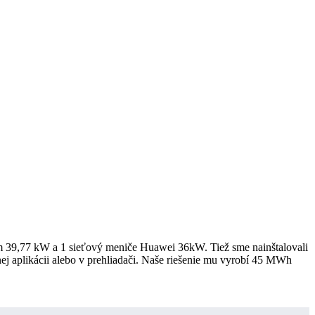
m 39,77 kW a 1 sieťový meniče Huawei 36kW. Tiež sme nainštalovali
nej aplikácii alebo v prehliadači. Naše riešenie mu vyrobí 45 MWh