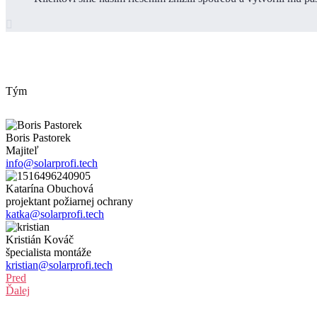

Tým
Boris Pastorek
Majiteľ
info@solarprofi.tech
Katarína Obuchová
projektant požiarnej ochrany
katka@solarprofi.tech
Kristián Kováč
špecialista montáže
kristian@solarprofi.tech
Pred
Ďalej